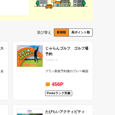
並び替え
新着順
高ポイント順
ス
じゃらんゴルフ ゴルフ場
予約
リクルート
入金
プラン新規予約後のプレー確認
456P
Pontaランク対象
たびらいアクティビティ