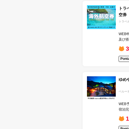
トラ
空券
トラベ
WEB
及び搭
Pon
ゆめ
ベルー
WEB
宿泊完
Pon