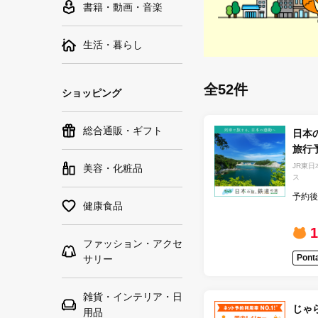
書籍・動画・音楽
生活・暮らし
全52件
ショッピング
総合通販・ギフト
日本
旅行
JR東
美容・化粧品
ス
予約後
健康食品
ファッション・アクセ
Pon
サリー
雑貨・インテリア・日
じゃ
用品