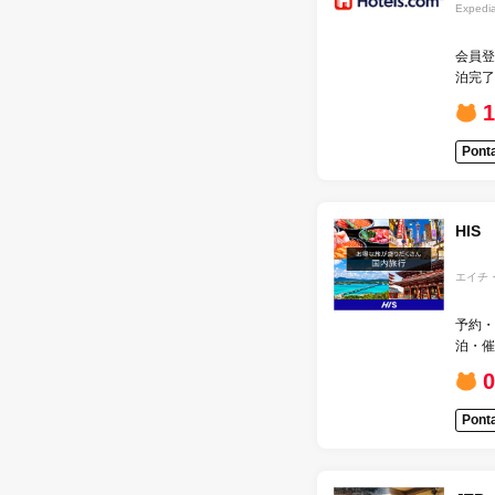
Expedi
会員登
泊完了
Pon
HIS
エイチ
予約・
泊・催
Pon