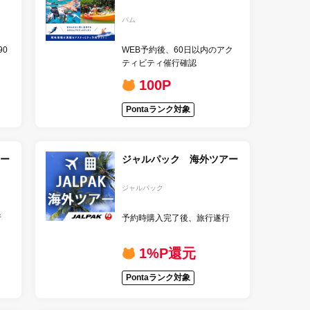
パム
0
WEB予約後、60日以内のアク
ティビティ催行確認
100P
Pontaランク対象
ー
ジャルパック 海外ツアー
ジャルパック
行
予約時購入完了後、旅行遂行
1%P還元
Pontaランク対象