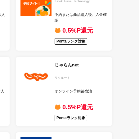
Klook Travel Technology
の入
予約または商品購入後、入金確
認
0.5%P還元
Pontaランク対象
じゃらんnet
リクルート
本人
オンライン予約後宿泊
0.5%P還元
Pontaランク対象