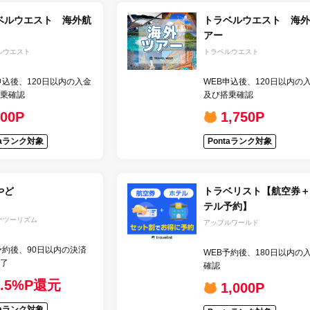
ベルウエスト 海外航
トラベルウエスト 海外
アー
ルウエスト
トラベルウエスト
申込後、120日以内の入金
WEB申込後、120日以内の
乗確認
及び搭乗確認
300P
1,750P
taランク対象
Pontaランク対象
やど
トラベリスト【航空券＋
テル予約】
ナツーリズム
アップルワールド
予約後、90日以内の決済
WEB予約後、180日以内の
了
確認
1.5%P還元
1,000P
taランク対象