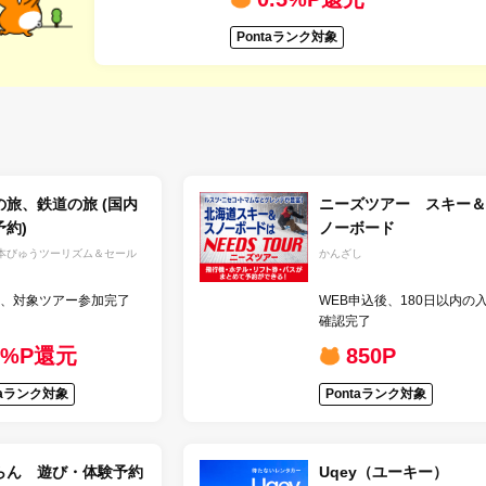
Pontaランク対象
の旅、鉄道の旅 (国内
ニーズツアー スキー＆
予約)
ノーボード
日本びゅうツーリズム＆セール
かんざし
、対象ツアー参加完了
WEB申込後、180日以内の
確認完了
1%P還元
850P
taランク対象
Pontaランク対象
らん 遊び・体験予約
Uqey（ユーキー）