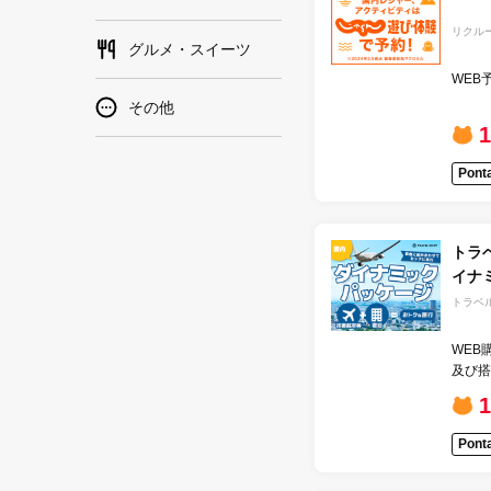
リクル
グルメ・スイーツ
WEB
その他
Pon
トラ
イナ
トラベ
WEB
及び搭
1
Pon