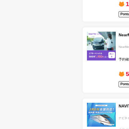
1
Pon
Nea
NearMe
予約確
Pon
NAVI
ナビタ