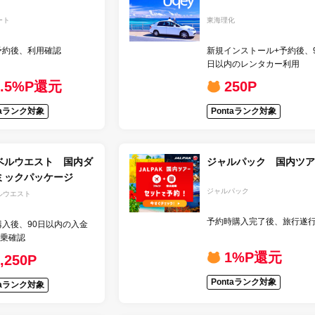
ート
東海理化
予約後、利用確認
新規インストール+予約後、9
日以内のレンタカー利用
1.5%P還元
250P
taランク対象
Pontaランク対象
ベルウエスト 国内ダ
ジャルパック 国内ツア
ミックパッケージ
ジャルパック
ルウエスト
予約時購入完了後、旅行遂
購入後、90日以内の入金
乗確認
1%P還元
,250P
Pontaランク対象
taランク対象