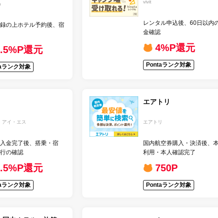
vivit
a
レンタル申込後、60日以内
録の上ホテル予約後、宿
金確認
4%P還元
1.5%P還元
Pontaランク対象
taランク対象
エアトリ
・アイ・エス
エアトリ
入金完了後、搭乗・宿
国内航空券購入・決済後、
行の確認
利用・本人確認完了
0.5%P還元
750P
taランク対象
Pontaランク対象