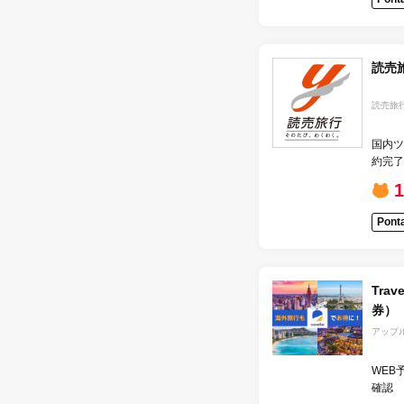
読売
読売旅
国内ツ
約完了
Pon
Tra
券）
アップ
WEB
確認