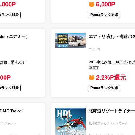
,000P
5,000P
taランク対象
Pontaランク対象
rMe（ニアミー）
エアトリ 夜行・高速バ
エアトリ
定後、乗車完了
WEB申込み後、90日以内の
車完了
500P
2.2%P還元
taランク対象
Pontaランク対象
TIME Travel
北海道リゾートライナー
イムジャパン
北海道アクセスネットワーク