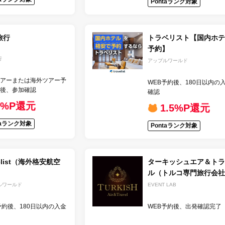
Pontaランク対象
旅行
トラベリスト【国内ホテ
予約】
行
アップルワールド
アーまたは海外ツアー予
WEB予約後、180日以内の
後、参加確認
確認
1%P還元
1.5%P還元
taランク対象
Pontaランク対象
velist（海外格安航空
ターキッシュエア＆トラ
ル（トルコ専門旅行会社
ルワールド
EVENT LAB
予約後、180日以内の入金
WEB予約後、出発確認完了