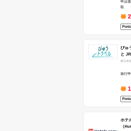
申込後
取
Pon
びゅ
と 
東日本
旅行申
Pon
ホテ
（Hot