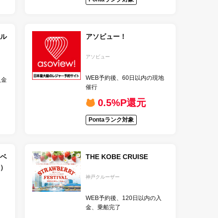
ル
アソビュー！
アソビュー
WEB予約後、60日以内の現地
入金
催行
0.5%P還元
Pontaランク対象
ベ
THE KOBE CRUISE
）
神戸クルーザー
WEB予約後、120日以内の入
金、乗船完了