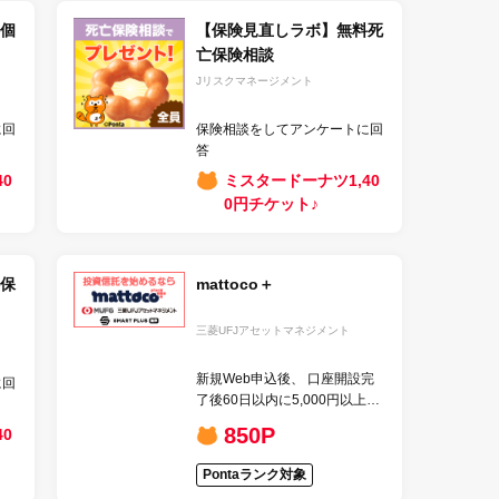
個
【保険見直しラボ】無料死
亡保険相談
Jリスクマネージメント
に回
保険相談をしてアンケートに回
答
0
ミスタードーナツ1,40
0円チケット♪
保
mattoco＋
三菱UFJアセットマネジメント
新規Web申込後、 口座開設完
に回
了後60日以内に5,000円以上の
投資信託の購入
850P
0
Pontaランク対象