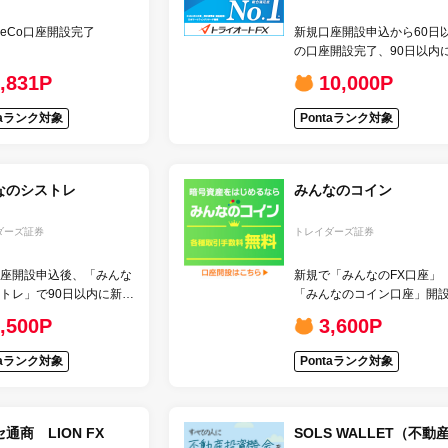
DeCo口座開設完了
新規口座開設申込から60日
の口座開設完了、90日以内
金10万円以上＋自動売買10
,831P
10,000P
通貨以上
taランク対象
Pontaランク対象
なのシストレ
みんなのコイン
ダーズ証券
トレイダーズ証券
座開設申込後、「みんな
新規で「みんなのFX口座」
トレ」で90日以内に新規
「みんなのコイン口座」開
t以上のお取引
込後、「みんなのコイン」で
,500P
3,600P
日以内に1取引単位以上のお
引
taランク対象
Pontaランク対象
通商 LION FX
SOLS WALLET（不動