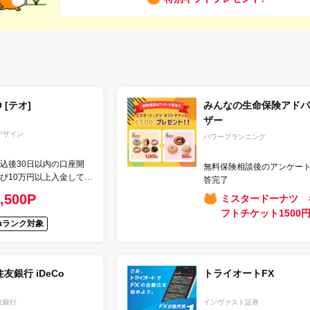
 [テオ]
みんなの生命保険アドバ
ザー
デザイン
パワープランニング
込後30日以内の口座開
無料保険相談後のアンケー
び10万円以上入金して運
答完了
,500P
ミスタードーナツ 
フトチケット1500
taランク対象
友銀行 iDeCo
トライオートFX
友銀行
インヴァスト証券