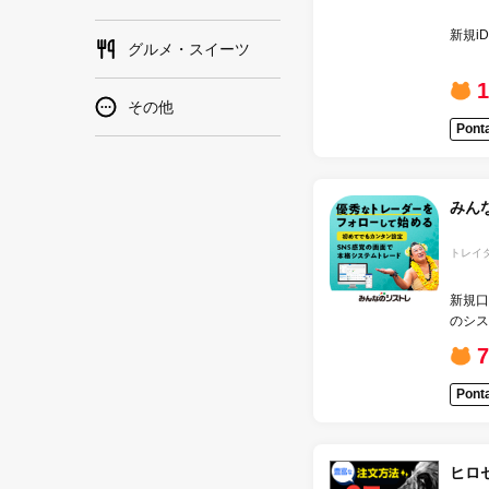
新規i
グルメ・スイーツ
1
その他
Pon
みん
トレイ
新規口
のシス
30lo
7
Pon
ヒロセ