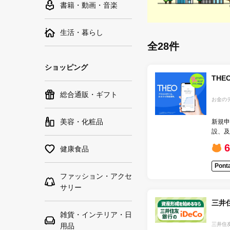
書籍・動画・音楽
生活・暮らし
全28件
ショッピング
THEO
総合通販・ギフト
お金の
美容・化粧品
新規申
設、及
用開始
6
健康食品
Pon
ファッション・アクセ
サリー
三井住
雑貨・インテリア・日
三井住
用品