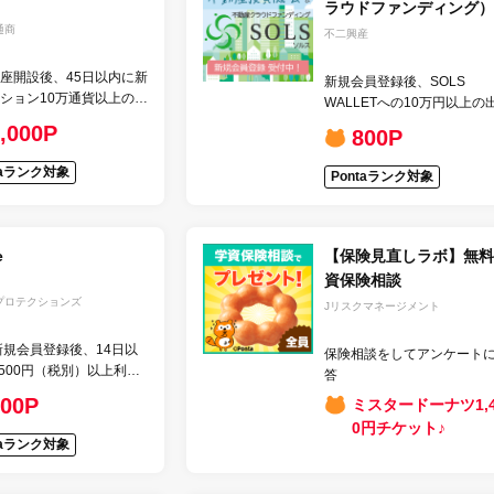
ラウドファンディング）
通商
不二興産
座開設後、45日以内に新
新規会員登録後、SOLS
ション10万通貨以上の取
WALLETへの10万円以上の
&3か月以上の運用
,000P
800P
taランク対象
Pontaランク対象
e
【保険見直しラボ】無料
資保険相談
プロテクションズ
Jリスクマネージメント
新規会員登録後、14日以
保険相談をしてアンケート
,500円（税別）以上利
答
引完了
500P
ミスタードーナツ1,4
0円チケット♪
taランク対象