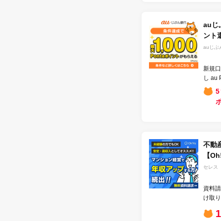
auじ
ント
auじぶ
新規口
し au
5
不動
【Oh
セレス
資料請
け取り
1