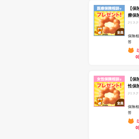
【保
療保
Jリス
保険相
答
【保
性保
Jリス
保険相
答