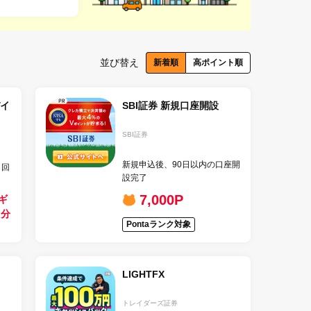
並び替え
新着順
高ポイント順
イ
SBI証券 新規口座開設
SBI証券
新規申込後、90日以内の口座開
ト回
設完了
7,000P
ギ
円分
Pontaランク対象
LIGHTFX
トレイダーズ証券