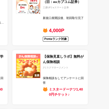
（旧：auカブコム証券）
三菱UFJ eスマート証券
新規口座開設後、初回取引完了
出資
4,000P
Pontaランク対象
学
【保険見直しラボ】無料が
ん保険相談
Jリスクマネージメント
に回
保険相談をしてアンケートに回
答
0
ミスタードーナツ1,40
0円チケット♪