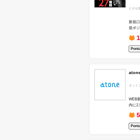
ヒロセ
新規口
規ポジ
引
1
Pon
aton
ネット
WEB
内に2
用、取
Pon