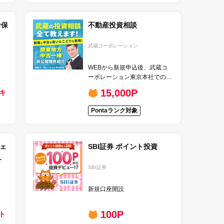
命保
不動産投資相談
武蔵コーポレーション
WEBから新規申込後、武蔵コ
ーポレーション東京本社での面
談完了
15,000P
キ
Pontaランク対象
ウェ
SBI証券 ポイント投資
も
SBI証券
新規口座開設
100P
ト