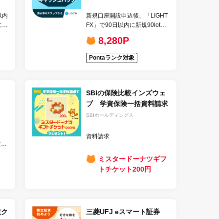
以内
新規口座開設申込後、「LIGHT
に入
FX」で90日以内に新規90lot以
万
上の取引完了
8,280P
Pontaランク対象
SBIの保険比較インズウェ
ブ 学資保険一括資料請求
SBIホールディングス
資料請求
設申
90
ミスタードーナツギフ
取
トチケット200円
産ク
三菱UFJ eスマート証券