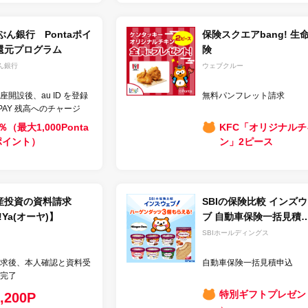
ぶん銀行 Pontaポイ
保険スクエアbang! 生
還元プログラム
険
ん銀行
ウェブクルー
座開設後、au ID を登録
無料パンフレット請求
 PAY 残高へのチャージ
％（最大1,000Ponta
KFC「オリジナルチ
ポイント）
ン」2ピース
産投資の資料請求
SBIの保険比較 インズ
!Ya(オーヤ)】
ブ 自動車保険一括見積
り
SBIホールディングス
求後、本人確認と資料受
自動車保険一括見積申込
完了
特別ギフトプレゼン
,200P