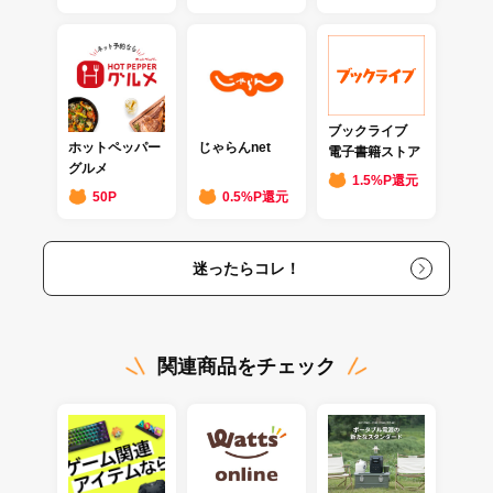
ブックライブ
ホットペッパー
じゃらんnet
電子書籍ストア
グルメ
1.5%P還元
50P
0.5%P還元
迷ったらコレ！
関連商品をチェック