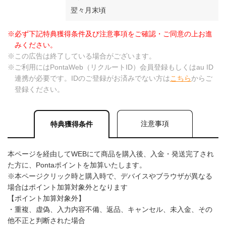
翌々月末頃
※必ず下記特典獲得条件及び注意事項をご確認・ご同意の上お進
みください。
※この広告は終了している場合がございます。
※ご利用にはPontaWeb（リクルートID）会員登録もしくはau ID
連携が必要です。IDのご登録がお済みでない方は
こちら
からご
登録ください。
注意事項
特典獲得条件
本ページを経由してWEBにて商品を購入後、入金・発送完了され
た方に、Pontaポイントを加算いたします。
※本ページクリック時と購入時で、デバイスやブラウザが異なる
場合はポイント加算対象外となります
【ポイント加算対象外】
・重複、虚偽、入力内容不備、返品、キャンセル、未入金、その
他不正と判断された場合