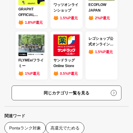
ワッツオンライ
ECOFLOW
GRAPHT
ンショップ
JAPAN
OFFICIAL
1.5%P還元
2%P還元
STORE
1.8%P還元
レゴショップ公
式オンラインス
トア
1.5%P還元
FLYMEe/フライ
サンドラッグ
ミー
Online Store
1%P還元
0.5%P還元
同じカテゴリ一覧を見る
関連ワード
Pontaランク対象
高還元でためる