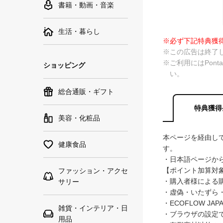
書籍・動画・音楽
生活・暮らし
※必ず下記特典獲
※この広告は終了
※ご利用にはPon
ショッピング
い。
総合通販・ギフト
特典獲得
美容・化粧品
本ページを経由して
健康食品
す。
・日本語ページか
【ポイント加算対
ファッション・アクセ
・購入者様による
サリー
・虚偽・いたずら
・ECOFLOW J
雑貨・インテリア・日
・ブラウザの設定
用品