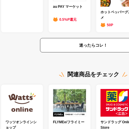
au PAY マーケット
ホットペッパーグ
メ
0.5%P還元
50P
迷ったらコレ！
関連商品をチェック
ワッツオンラインシ
FLYMEe/フライミー
サンドラッグ Onli
ョップ
Store