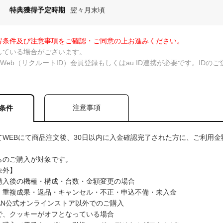
特典獲得予定時期
翌々月末頃
得条件及び注意事項をご確認・ご同意の上お進みください。
している場合がございます。
taWeb（リクルートID）会員登録もしくはau ID連携が必要です。ID
注意事項
条件
WEBにて商品注文後、30日以内に入金確認完了された方に、ご利用金額
らのご購入が対象です。
象外】
購入後の機種・構成・台数・金額変更の場合
・重複成果・返品・キャンセル・不正・申込不備・未入金
APAN公式オンラインストア以外でのご購入
で、クッキーがオフとなっている場合