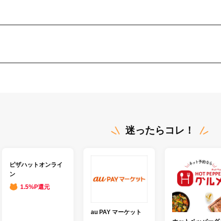
迷ったらコレ！
ピザハットオンライ
ン
1.5%P還元
au PAY マーケット