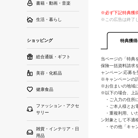
書籍・動画・音楽
※必ず下記特典獲
生活・暮らし
※この広告は終了
ショッピング
特典獲得
総合通販・ギフト
当ページの「特典
保険一括資料請求
ャンペーン:応募を
美容・化粧品
※キャンペーンの
※お住まいの地域
健康食品
※以下の場合、上
・ご入力の住所に
ファッション・アクセ
・ご本人様とお電
サリー
・重複利用、いた
ン対象として不適
・その他「キャン
雑貨・インテリア・日
用品