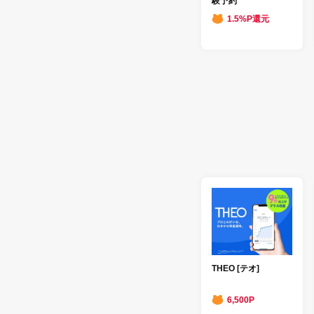
験予約
1.5%P還元
THEO [テオ]
6,500P