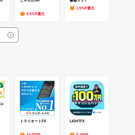
書籍ストア
ル
じゃらんnet
1.5%P還元
0.5%P還元
Co
トライオートFX
LIGHTFX
10,000P
8,280P