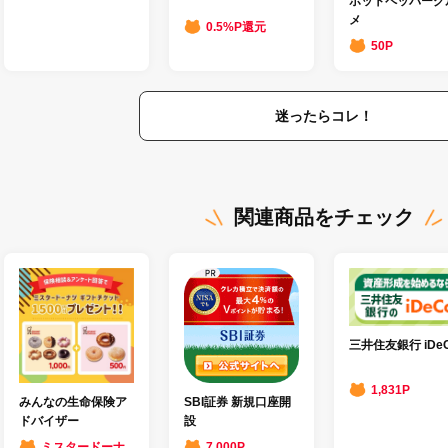
ホットペッパーグ
メ
0.5%P還元
50P
迷ったらコレ！
関連商品をチェック
三井住友銀行 iDe
1,831P
みんなの生命保険ア
SBI証券 新規口座開
ドバイザー
設
ミスタードーナ
7,000P