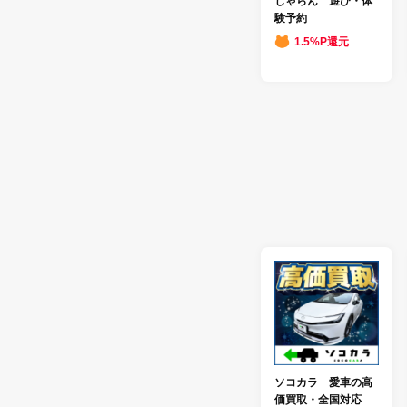
じゃらん 遊び・体
験予約
1.5%P還元
ソコカラ 愛車の高
価買取・全国対応