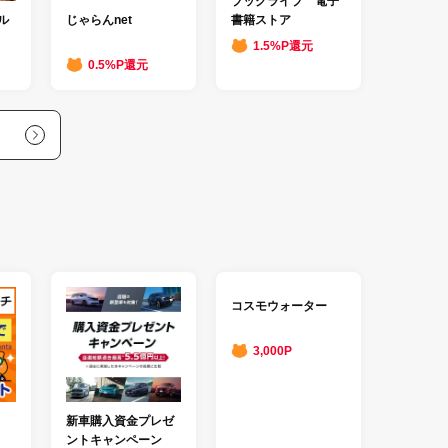
ブックライブ 電子
書籍ストア
ル
じゃらんnet
1.5%P還元
0.5%P還元
コスモウォーター
3,000P
新車購入資金プレゼ
ントキャンペーン