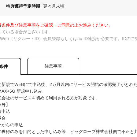
特典獲得予定時期
翌々月末頃
得条件及び注意事項をご確認・ご同意の上お進みください。
している場合がございます。
taWeb（リクルートID）会員登録もしくはau ID連携が必要です。ID
注意事項
条件
新規でWEBにて申込後、2カ月以内にサービス開始の確認完了がとれた方
AX+5G 新規申し込み
式会社のサービスを初めて利用される方が対象です。
象外】
複申込
場合
外からの申込
の獲得のみを目的とした申し込み等、ビッグローブ株式会社側で不正と