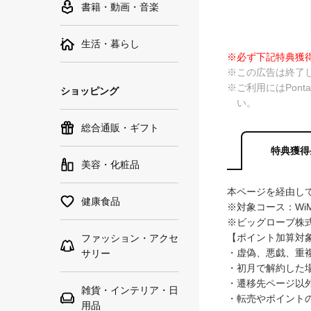
書籍・動画・音楽
生活・暮らし
※必ず下記特典獲
※この広告は終了
※ご利用にはPon
ショッピング
い。
総合通販・ギフト
特典獲得
美容・化粧品
本ページを経由して
健康食品
※対象コース：WiM
※ビッグローブ株
【ポイント加算対
ファッション・アクセ
・虚偽、悪戯、重
サリー
・初月で解約した
・遷移先ページ以
雑貨・インテリア・日
・転売やポイント
用品