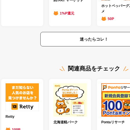
au PAY マーケット
ホットペッパーグ
メ
1%P還元
50P
迷ったらコレ！
関連商品をチェック
Retty
北海道軽パーク
Pontaリサーチ
100P