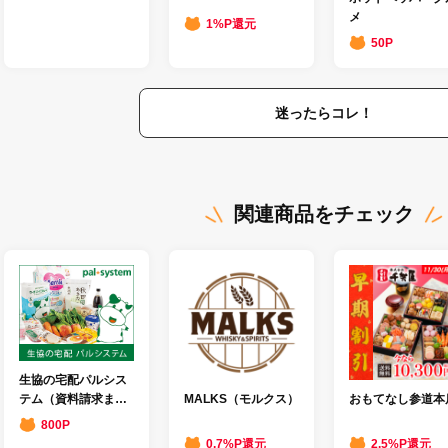
メ
1%P還元
50P
迷ったらコレ！
関連商品をチェック
生協の宅配パルシス
テム（資料請求また
MALKS（モルクス）
おもてなし参道本
は加入申し込み）
800P
0.7%P還元
2.5%P還元