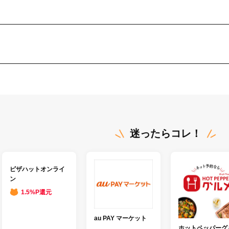
迷ったらコレ！
ピザハットオンライ
ン
1.5%P還元
au PAY マーケット
ホットペッパーグ