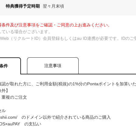
特典獲得予定時期
翌々月末頃
得条件及び注意事項をご確認・ご同意の上お進みください。
している場合がございます。
taWeb（リクルートID）会員登録もしくはau ID連携が必要です。ID
注意事項
条件
認が取れた方に、ご利用金額(税抜)の1%分のPontaポイントを加算い
象外】
、重複のご注文
セル
.seijoishii.com/ のドメイン以外で紹介されている商品のご購入
OS×auPAY の支払い