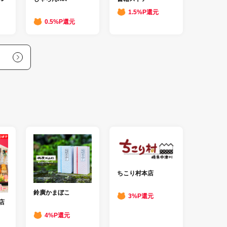
1.5%P還元
0.5%P還元
ちこり村本店
鈴廣かまぼこ
3%P還元
店
4%P還元