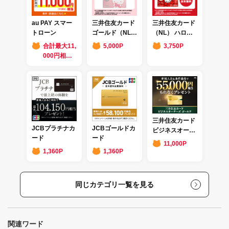
au PAY スマー
三井住友カード
三井住友カード
トローン
ゴールド（NL）
（NL） ハロー
ハローキティ デ
キティ デザイン
合計最大11,
5,000P
3,750P
ザイン
000円相当
のau PAY
残高
三井住友カード
JCBプラチナカ
JCBゴールドカ
ビジネスオーナ
ード
ード
ーズ ゴールド
11,000P
1,360P
1,360P
同じカテゴリ一覧を見る
関連ワード