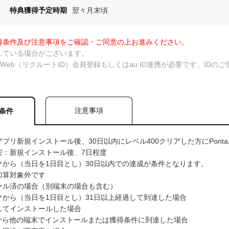
特典獲得予定時期
翌々月末頃
得条件及び注意事項をご確認・ご同意の上お進みください。
している場合がございます。
taWeb（リクルートID）会員登録もしくはau ID連携が必要です。ID
注意事項
条件
プリ新規インストール後、30日以内にレベル400クリアした方にPont
安：新規インストール後、7日程度
クから（当日を1日目とし）30日以内での達成が条件となります。
加算対象外です
ール済の場合（別端末の場合も含む）
クから（当日を1日目とし）31日以上経過して到達した場合
用してインストールした場合
スから他の端末でインストールまたは獲得条件に到達した場合