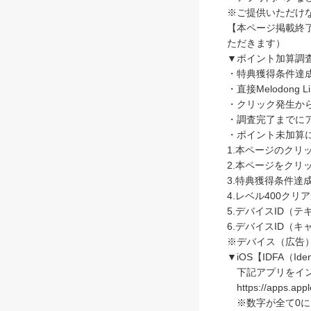
※ご提供いただけ
【本ページ掲載終
ただきます）
▼ポイント加算調
・特典獲得条件達
・直接Melodong
・クリック発生か
・調査完了までに
・ポイント未加算
1.本ページのクリ
2.本ページをク
3.特典獲得条件達
4.レベル400ク
5.デバイスID（テ
6.デバイスID（キ
※デバイス（広告）
▼iOS【IDFA（Identi
下記アプリをイン
https://apps.apple
※数字が全て0に