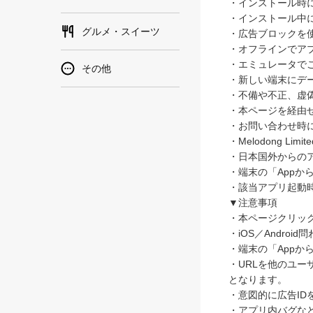
・インストール時
・インストール中
グルメ・スイーツ
・広告ブロックを
・オフラインでア
・エミュレータで
その他
・新しい端末にデ
・不備や不正、虚
・本ページを経由
・お問い合わせ時
・Melodong L
・日本国外からの
・端末の「Appか
・該当アプリ起動
▼注意事項
・本ページクリッ
・iOS／Andro
・端末の「Appか
・URLを他のユー
となります。
・意図的に広告I
・アプリ内バグな