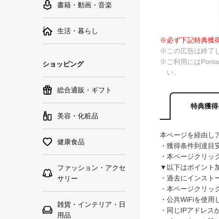
書籍・動画・音楽
生活・暮らし
※必ず下記特典獲
※この広告は終了
※ご利用にはPon
ショッピング
い。
総合通販・ギフト
特典獲得
美容・化粧品
本ページを経由しア
健康食品
・獲得条件到達目
・本ページクリッ
▼以下はポイント
ファッション・アクセ
・過去にインスト
サリー
・本ページクリッ
・公共WiFiを使
雑貨・インテリア・日
・同じIPアドレ
用品