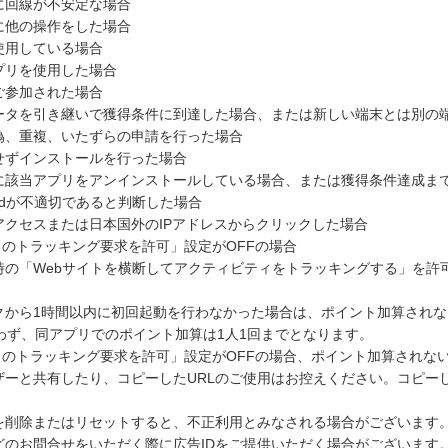
に回線が不安定な場合
に他の操作をした場合
使用している場合
プリを使用した場合
ご参加された場合
ータを引き継いで獲得条件に到達した場合、または新しい端末とは別の
偽、重複、いたずらの申請を行った場合
せずインストールを行った場合
に該当アプリをアンインストールしている場合、または獲得条件達成ま
imitedが不適切であると判断した場合
アクセスまたは日本国外のIPアドレスからクリックした場合
らのトラッキング要求を許可」設定がOFFの場合
時の「Webサイトを横断してアクティビティをトラッキングする」を許
クから1時間以内に初回起動を行わなかった場合は、ポイント加算され
id問わず、同アプリでのポイント加算は1人1回までとなります。
らのトラッキング要求を許可」設定がOFFの場合、ポイント加算されな
ザーと共有したり、コピーしたURLのご使用はお控えください。コピー
Dを削除またはリセットすると、不正利用とみなされる場合がございます
どのお問合せをいただく際に広告IDをご提供いただく場合がございます