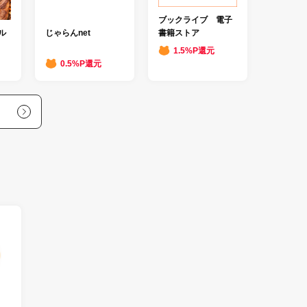
ブックライブ 電子
書籍ストア
ル
じゃらんnet
1.5%P還元
0.5%P還元