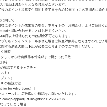
ない場合は調査不可となる恐れがございます。
了後のポイント加算受付期間】終了日を含め30日間（この期間内に条件
査に関して
成後にポイントが未加算の場合、本サイトの「お問合せ」よりご連絡く
 Limitedへ問い合わせることはお控えください。
ら60日以上経過したものは調査不可となります。
アプリをアンインストールされた場合は調査対象外となりますのでご了
に関する調査の際は下記が必要になりますのでご準備ください。
ック日時
リックしてから特典獲得条件達成まで掛かった日数
成日時
リアが確認できるキャプチャ
キスト）
ャプチャ）
IDの確認方法
fier for Advertisers）】
ストールし、広告IDのご確認をお願いいたします。
.com/jp/app/adjust-insights/id1125517808/
なってしまう場合