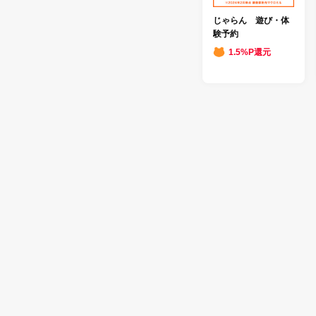
じゃらん 遊び・体
験予約
1.5%P還元