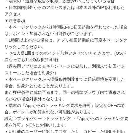
・端末の「追跡型広告を制限」設定がONになっている場合
・日本国内以外からのアクセスまたは日本国以外のIPを利用した
アクセス
▼注意事項
・本ページクリックから1時間以内に初回起動を行わなかった場合
は、ポイント加算されない可能性がございます。
・1時間以上かかる場合は、アプリ初回起動前に再度本ページをク
リックしてください。
・ お1人様1回までのポイント加算とさせていただきます。(OSが
異なっても1回のみ参加可能)
（過去同アプリによるキャンペーンに参加し、別端末で初回イン
ストールした場合も対象外）
・本ページクリックから獲得条件到達までに通信環境を変更した
場合、対象外となることがあります。
また獲得条件達成に至るまで、同一の標準ブラウザ内で遷移され
ていない場合対象外となります。
・端末の「Appからのトラッキング要求を許可」設定がOFFの場
合、ポイントが加算されない可能性があります。
設定⇒プライバシー⇒トラッキング⇒『Appからのトラッキング要
求を許可』をONにお願いします。
・URL他のユーザーに対して共有したり、コピーしたURLを用い