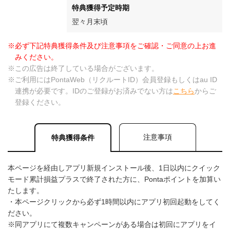
特典獲得予定時期
翌々月末頃
※必ず下記特典獲得条件及び注意事項をご確認・ご同意の上お進
みください。
※この広告は終了している場合がございます。
※ご利用にはPontaWeb（リクルートID）会員登録もしくはau ID
連携が必要です。IDのご登録がお済みでない方は
こちら
からご
登録ください。
注意事項
特典獲得条件
本ページを経由しアプリ新規インストール後、1日以内にクイック
モード累計損益プラスで終了された方に、Pontaポイントを加算い
たします。
・本ページクリックから必ず1時間以内にアプリ初回起動をしてく
ださい。
※同アプリにて複数キャンペーンがある場合は初回にアプリをイ