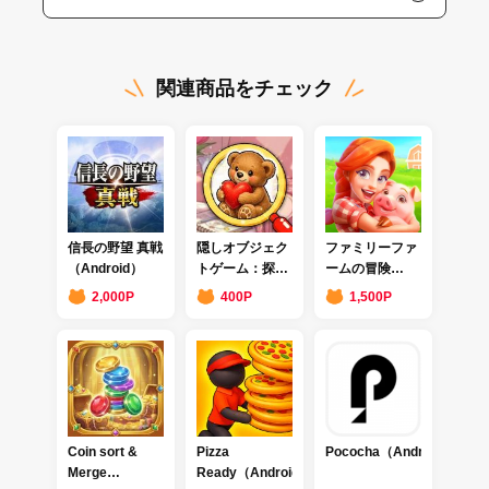
関連商品をチェック
信長の野望 真戦
隠しオブジェク
ファミリーファ
（Android）
トゲーム：探し
ームの冒険
てみよう
（Android）
2,000P
400P
1,500P
（Android）
Coin sort &
Pizza
Pococha（Android)
Merge
Ready（Android）