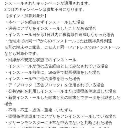
ンストールされたキャンペーンが適用されます。
2つ目のキャンペーンは参加不可になります。
【ポイント加算対象外】
・本ページを経由せずインストールした場合
・過去にアプリをインストールしたことがある場合
・インストール日から1日以内に獲得条件達成しなかった場合
・他端末での同一IPからのインストールまたは獲得条件到達
※別の端末やご家族、ご友人と同一IPアドレスでのインストール
なども対象外です。
・回線が不安定な状態でのインストール
・インストールが他の広告経由としてみなされている場合
・インストール前後に、SNS等で動画視聴をした場合
・インストール中に他の操作を行った場合
・アドブロック（広告ブロック）を使用されている場合
・公共WiFiを利用しインストールまたは獲得条件達成した場合
・新規インストールした端末と別の端末とでデータを引継ぎした
場合
・不備・不正・虚偽・重複・いたずら
・獲得条件達成までにアプリをアンインストールしている場合
・グリーンモンスターに正常な申込でないと判断された場合