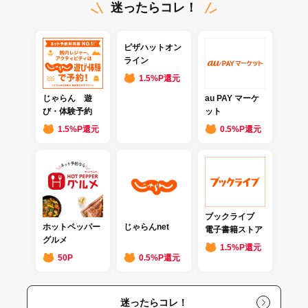
迷ったらコレ！
ピザハットオン
ライン
1.5%P還元
じゃらん 遊
au PAY マーケ
び・体験予約
ット
1.5%P還元
0.5%P還元
ブックライブ
ホットペッパー
じゃらんnet
電子書籍ストア
グルメ
1.5%P還元
50P
0.5%P還元
迷ったらコレ！