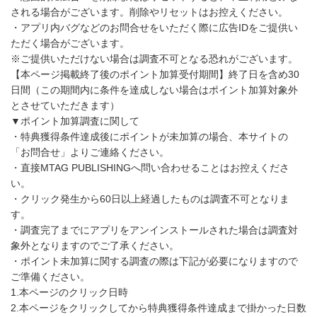
される場合がございます。削除やリセットはお控えください。
・アプリ内バグなどのお問合せをいただく際に広告IDをご提供い
ただく場合がございます。
※ご提供いただけない場合は調査不可となる恐れがございます。
【本ページ掲載終了後のポイント加算受付期間】終了日を含め30
日間（この期間内に条件を達成しない場合はポイント加算対象外
とさせていただきます）
▼ポイント加算調査に関して
・特典獲得条件達成後にポイントが未加算の場合、本サイトの
「お問合せ」よりご連絡ください。
・直接MTAG PUBLISHINGへ問い合わせることはお控えくださ
い。
・クリック発生から60日以上経過したものは調査不可となりま
す。
・調査完了までにアプリをアンインストールされた場合は調査対
象外となりますのでご了承ください。
・ポイント未加算に関する調査の際は下記が必要になりますので
ご準備ください。
1.本ページのクリック日時
2.本ページをクリックしてから特典獲得条件達成まで掛かった日数