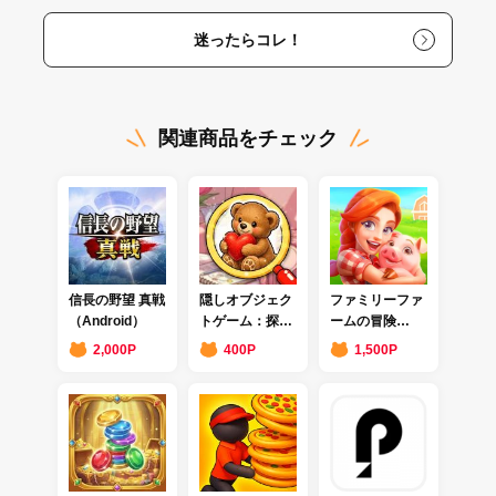
迷ったらコレ！
関連商品をチェック
信長の野望 真戦
隠しオブジェク
ファミリーファ
（Android）
トゲーム：探し
ームの冒険
てみよう
（Android）
2,000P
400P
1,500P
（Android）