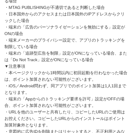
る場合
・MTAG PUBLISHINGが不適切であると判断した場合
・日本国外からのアクセスまたは日本国外のIPアドレスからクリ
ックした場合
・端末の「広告のパーソナライゼーションを無効にする」設定が
ONの場合
・端末メーカーのプライバシー設定で、アプリのトラッキングを
制限している場合
・端末の「追跡型広告を制限」設定がONになっている場合、また
は「Do Not Track」設定がONになっている場合
▼注意事項
・本ページクリックから1時間以内に初回起動を行わなかった場合
は、ポイント加算されない可能性がございます。
・iOS／Android問わず、同アプリでのポイント加算は1人1回まで
となります。
・端末の「Appからのトラッキング要求を許可」設定がOFFの場
合、ポイント加算されない可能性がございます。
・URLを他のユーザーと共有したり、コピーしたURLのご使用は
お控えください。コピーしたURLからのインストールはポイント
加算対象外となります。
・意図的に広告IDを削除またはリセットすると、不正利用とみな