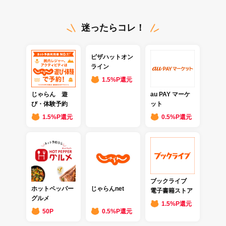
迷ったらコレ！
ピザハットオン
ライン
1.5%P還元
じゃらん 遊
au PAY マーケ
び・体験予約
ット
1.5%P還元
0.5%P還元
ブックライブ
ホットペッパー
じゃらんnet
電子書籍ストア
グルメ
1.5%P還元
50P
0.5%P還元