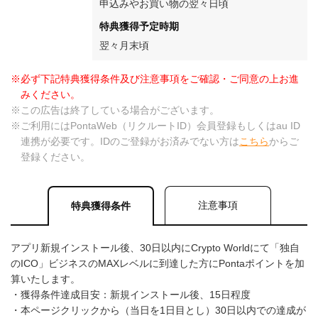
申込みやお買い物の翌々日頃
特典獲得予定時期
翌々月末頃
※必ず下記特典獲得条件及び注意事項をご確認・ご同意の上お進
みください。
※この広告は終了している場合がございます。
※ご利用にはPontaWeb（リクルートID）会員登録もしくはau ID
連携が必要です。IDのご登録がお済みでない方は
こちら
からご
登録ください。
注意事項
特典獲得条件
アプリ新規インストール後、30日以内にCrypto Worldにて「独自
のICO」ビジネスのMAXレベルに到達した方にPontaポイントを加
算いたします。
・獲得条件達成目安：新規インストール後、15日程度
・本ページクリックから（当日を1日目とし）30日以内での達成が