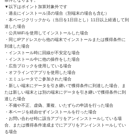
条件となります。
▼以下はポイント加算対象外です
・過去にインストール済の場合（別端末の場合も含む）
・本ページクリックから（当日を1日目とし）11日以上経過して到
達した場合
・公共WiFiを使用してインストールした場合
・同じIPアドレスから他の端末でインストールまたは獲得条件に
到達した場合
・インストール時に回線が不安定な場合
・インストール中に他の操作をした場合
・広告ブロックを使用している場合
・オフラインでアプリを使用した場合
・エミュレータでご参加された場合
・新しい端末にデータを引き継いで獲得条件に到達した場合、ま
たは新しい端末とは別の端末にデータを引き継いで獲得条件に到
達した場合
・不備や不正、虚偽、重複、いたずらの申請を行った場合
・本ページを経由せずインストールを行った場合
・お問い合わせ時に該当アプリをアンインストールしている場
合、または獲得条件達成までにアプリをアンインストールしてい
る場合