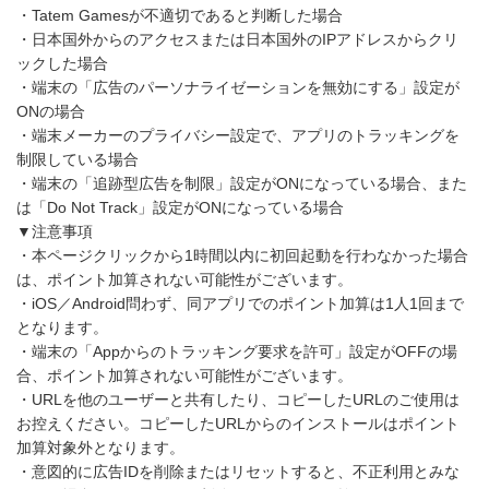
・Tatem Gamesが不適切であると判断した場合
・日本国外からのアクセスまたは日本国外のIPアドレスからクリ
ックした場合
・端末の「広告のパーソナライゼーションを無効にする」設定が
ONの場合
・端末メーカーのプライバシー設定で、アプリのトラッキングを
制限している場合
・端末の「追跡型広告を制限」設定がONになっている場合、また
は「Do Not Track」設定がONになっている場合
▼注意事項
・本ページクリックから1時間以内に初回起動を行わなかった場合
は、ポイント加算されない可能性がございます。
・iOS／Android問わず、同アプリでのポイント加算は1人1回まで
となります。
・端末の「Appからのトラッキング要求を許可」設定がOFFの場
合、ポイント加算されない可能性がございます。
・URLを他のユーザーと共有したり、コピーしたURLのご使用は
お控えください。コピーしたURLからのインストールはポイント
加算対象外となります。
・意図的に広告IDを削除またはリセットすると、不正利用とみな