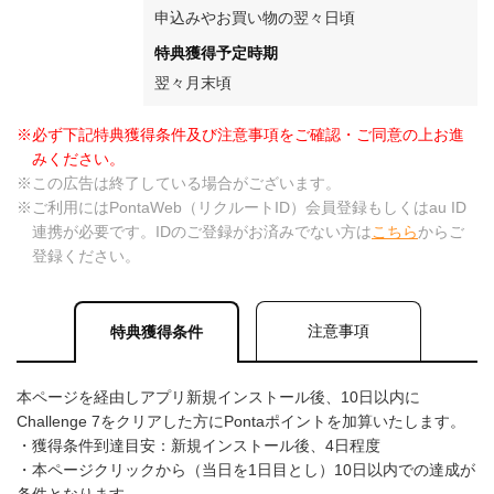
申込みやお買い物の翌々日頃
特典獲得予定時期
翌々月末頃
※必ず下記特典獲得条件及び注意事項をご確認・ご同意の上お進
みください。
※この広告は終了している場合がございます。
※ご利用にはPontaWeb（リクルートID）会員登録もしくはau ID
連携が必要です。IDのご登録がお済みでない方は
こちら
からご
登録ください。
注意事項
特典獲得条件
本ページを経由しアプリ新規インストール後、10日以内に
Challenge 7をクリアした方にPontaポイントを加算いたします。
・獲得条件到達目安：新規インストール後、4日程度
・本ページクリックから（当日を1日目とし）10日以内での達成が