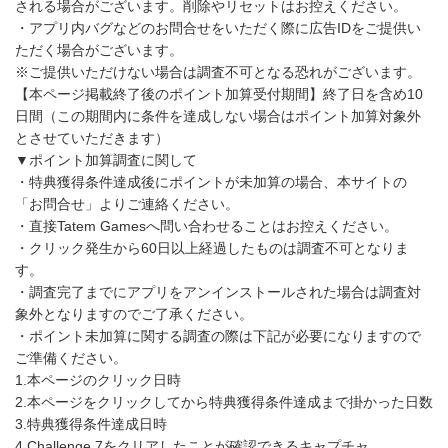
される場合がございます。削除やリセットはお控えください。
・アプリ内バグなどのお問合せをいただく際に広告IDをご提供い
ただく場合がございます。
※ご提供いただけない場合は調査不可となる恐れがございます。
【本ページ掲載終了後のポイント加算受付期間】終了日を含め10
日間（この期間内に条件を達成しない場合はポイント加算対象外
とさせていただきます）
▼ポイント加算調査に関して
・特典獲得条件達成後にポイントが未加算の場合、本サイトの
「お問合せ」よりご連絡ください。
・直接Tatem Gamesへ問い合わせることはお控えください。
・クリック発生から60日以上経過したものは調査不可となりま
す。
・調査完了までにアプリをアンインストールされた場合は調査対
象外となりますのでご了承ください。
・ポイント未加算に関する調査の際は下記が必要になりますので
ご準備ください。
1.本ページのクリック日時
2.本ページをクリックしてから特典獲得条件達成まで掛かった日数
3.特典獲得条件達成日時
4.Challenge 7をクリアしたことが確認できるキャプチャ