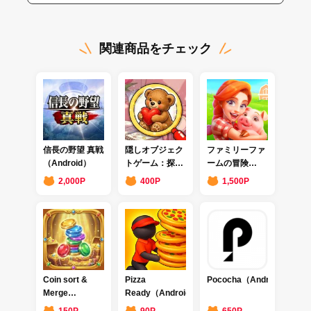
関連商品をチェック
信長の野望 真戦
隠しオブジェク
ファミリーファ
（Android）
トゲーム：探し
ームの冒険
てみよう
（Android）
2,000P
400P
1,500P
（Android）
Coin sort &
Pizza
Pococha（Android)
Merge
Ready（Android）
Master（Android）
150P
90P
650P