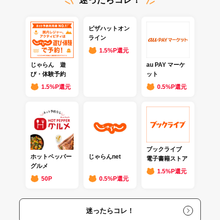
迷ったらコレ！
ピザハットオン
ライン
1.5%P還元
じゃらん 遊
au PAY マーケ
び・体験予約
ット
1.5%P還元
0.5%P還元
ブックライブ
ホットペッパー
じゃらんnet
電子書籍ストア
グルメ
1.5%P還元
50P
0.5%P還元
迷ったらコレ！